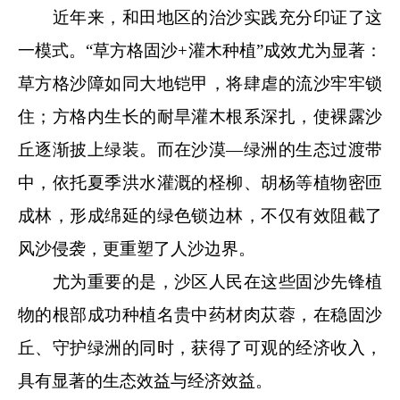
近年来，和田地区的治沙实践充分印证了这
一模式。“草方格固沙+灌木种植”成效尤为显著：
草方格沙障如同大地铠甲，将肆虐的流沙牢牢锁
住；方格内生长的耐旱灌木根系深扎，使裸露沙
丘逐渐披上绿装。而在沙漠—绿洲的生态过渡带
中，依托夏季洪水灌溉的柽柳、胡杨等植物密匝
成林，形成绵延的绿色锁边林，不仅有效阻截了
风沙侵袭，更重塑了人沙边界。
尤为重要的是，沙区人民在这些固沙先锋植
物的根部成功种植名贵中药材肉苁蓉，在稳固沙
丘、守护绿洲的同时，获得了可观的经济收入，
具有显著的生态效益与经济效益。