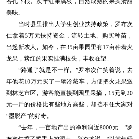
谷扎下根。次年红果满枝，自然成熟的果实清甜
美味。
当时县里推出大学生创业扶持政策，罗布次
仁拿着5万元扶持资金，流转土地、购买种苗，
当起新农人。如今，在35亩果园里有17亩种着火
龙果，紫红的果实挂满枝头，丰收在望。
“路通了就是不一样。”罗布次仁笑着说，去
年他花10万元买了一辆冷藏车，方便把火龙果送
到林芝市区。游客能直接到园里采摘，15元到20
元一斤的价格比有些地方高些，却挡不住大家对
“墨脱产”的好奇。
“去年，一亩地产出的净利润近8000元。”罗
布次仁擦了擦手上的泥土，兴奋地说，“以前年轻