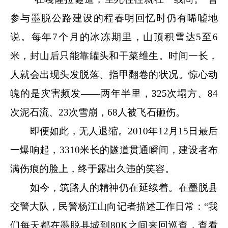
参与墨脱公路建设的程春明回忆时仍有唏嘘地
说。每年7个月的冰冻期里，山顶积雪达5至6
米，封山后只能靠罐头和干菜维生。时间一长，
人就会出现头发脱落、指甲翻卷的状况。惊心动
魄的是灾害频发——两年半里，325次塌方、84
次泥石流、23次雪崩，68人被飞石砸伤。
即便如此，无人退缩。2010年12月15日最后
一爆响起，3310米长的隧道贯通瞬间，建设者布
满伤痕的脸上，终于露出久违的笑容。
如今，筑路人的精神仍在延续着。在墨脱县
交警大队，民警杨江山向记者描述工作日常：“我
们每天都在墨脱县城到80K之间来回巡查，查看