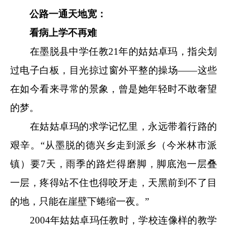
公路一通天地宽：
看病上学不再难
在墨脱县中学任教21年的姑姑卓玛，指尖划
过电子白板，目光掠过窗外平整的操场——这些
在如今看来寻常的景象，曾是她年轻时不敢奢望
的梦。
在姑姑卓玛的求学记忆里，永远带着行路的
艰辛。“从墨脱的德兴乡走到派乡（今米林市派
镇）要7天，雨季的路烂得磨脚，脚底泡一层叠
一层，疼得站不住也得咬牙走，天黑前到不了目
的地，只能在崖壁下蜷缩一夜。”
2004年姑姑卓玛任教时，学校连像样的教学