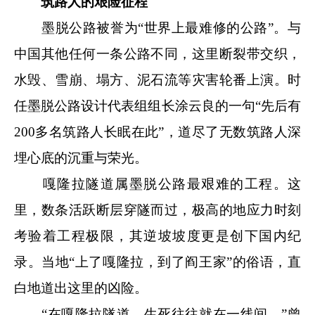
筑路人的艰险征程
墨脱公路被誉为“世界上最难修的公路”。与
中国其他任何一条公路不同，这里断裂带交织，
水毁、雪崩、塌方、泥石流等灾害轮番上演。时
任墨脱公路设计代表组组长涂云良的一句“先后有
200多名筑路人长眠在此”，道尽了无数筑路人深
埋心底的沉重与荣光。
嘎隆拉隧道属墨脱公路最艰难的工程。这
里，数条活跃断层穿隧而过，极高的地应力时刻
考验着工程极限，其逆坡坡度更是创下国内纪
录。当地“上了嘎隆拉，到了阎王家”的俗语，直
白地道出这里的凶险。
“在嘎隆拉隧道，生死往往就在一线间。”曾