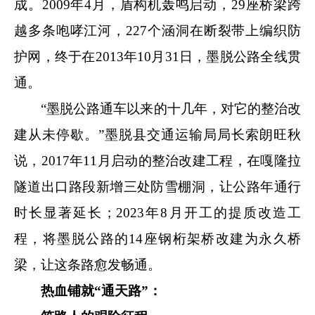
成。2009年4月，盾构机轰鸣启动，29座桥梁跨
越多条咆哮江河，227个涵洞在断裂带上编织防
护网，终于在2013年10月31日，墨脱公路全线贯
通。
“墨脱公路通车以来的十几年，对它的整治改
建从未停歇。”墨脱县交通运输局局长索朗旺秋
说，2017年11月启动的整治改建工程，在嘎隆拉
隧道出口路段新增三处防雪棚洞，让公路年通行
时长显著延长；2023年8月开工的提质改造工
程，将墨脱公路的14座钢桁架桥改建为永久桥
梁，让这条路愈发畅通。
热血铺就“通天路”：