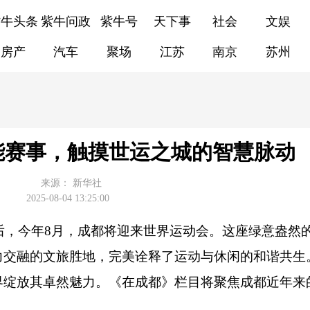
紫牛头条
紫牛问政
紫牛号
天下事
社会
文娱
房产
汽车
聚场
江苏
南京
苏州
能赛事，触摸世运之城的智慧脉动
来源：
新华社
2025-08-04 13:25:00
会后，今年8月，成都将迎来世界运动会。这座绿意盎然
力交融的文旅胜地，完美诠释了运动与休闲的和谐共生
界绽放其卓然魅力。《在成都》栏目将聚焦成都近年来