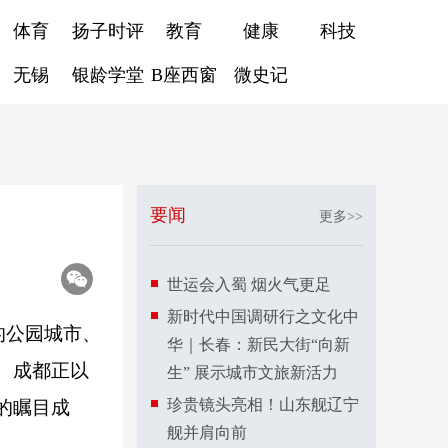
体育
扬子时评
教育
健康
科技
无锡
银龄学堂
B座西窗
微史记
要闻
更多>>
世运会入蜀 烟火气更足
新时代中国调研行之文化中
的公园城市、
华｜长春：新民大街“向新
。成都正以
生” 展示城市文旅新活力
珍贵镜头亮相！山东舰辽宁
的瞩目成
舰并肩向前