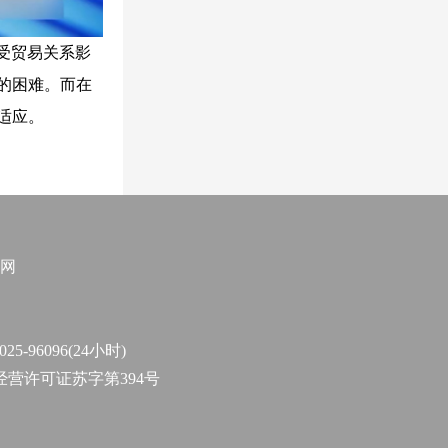
受贸易关系影
的困难。而在
适应。
网
96096(24小时)
作经营许可证苏字第394号