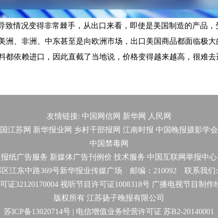
导致情况变得非常棘手，从出口来看，即使是美国制造的产品，
美洲、非洲、中东甚至是向欧洲市场，出口美国商品都面临极大
料都依赖进口，因此直截了当地说，价格变得越来越高，很难去
友情链接:
中国网信网
新华网
人民网
国江苏网
新华报业网
乡村干部报网
江南时报
中国晚报摄影学会
中国禁毒网
报纸广告服务
新媒体广告刊例价
技术服务
中国互联网举报中心
东中路369号新华报业传媒广场 邮编：210092 联系我们:025-
32120170004 视听节目许可证1008318号 广播电视节目制
版权所有 江苏扬子晚报有限公司
苏ICP备13020714号 | 电信增值业务经营许可证 苏B2-20140001