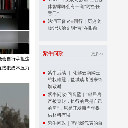
体智库峰会有一道“时空任
意门”
法润三晋 e法同行｜历史文
物让法治文明“晋”在眼前
紫牛问政
更多>>
能会自行承担这
直接把成本压力
紫牛后续 ｜ 化解云南购玉
维权难题，盐城读者送来锦
旗致谢
紫牛问政·回音壁｜“邻居房
产被查封，执行的竟是自己
的房”，原是开发商当年提
供材料有误
紫牛问政｜智能燃气表的自