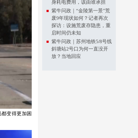
身耗电费用，该由谁承担
紫牛问政｜“金陵第一景”荒
废9年现状如何？记者再次
探访：设施荒废存隐患，重
启时间仍未知
紫牛问政｜苏州地铁5/8号线
斜塘站2号口为何一直没开
放？当地回应
品都变得更加困