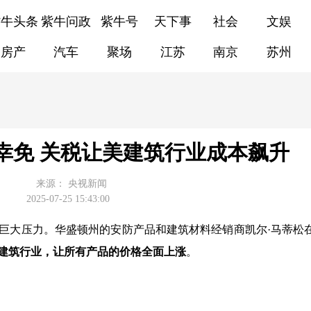
紫牛头条
紫牛问政
紫牛号
天下事
社会
文娱
房产
汽车
聚场
江苏
南京
苏州
难幸免 关税让美建筑行业成本飙升
来源：
央视新闻
2025-07-25 15:43:00
大压力。华盛顿州的安防产品和建筑材料经销商凯尔·马蒂松
建筑行业，让所有产品的价格全面上涨
。