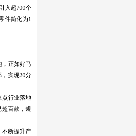
入超700个
零件简化为1
池，正如好马
，实现20分
重点行业落地
已超百款，规
，不断提升产