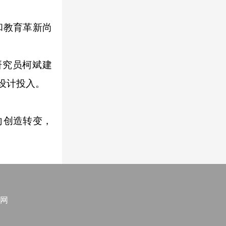
和教育革新尚
研究员柯斌建
设计投入。
向创造转变，
网