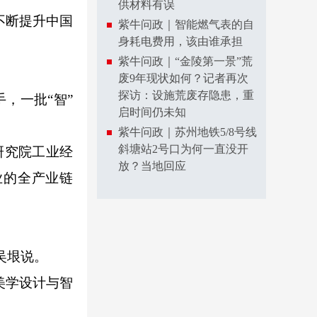
供材料有误
不断提升中国
紫牛问政｜智能燃气表的自
身耗电费用，该由谁承担
紫牛问政｜“金陵第一景”荒
废9年现状如何？记者再次
探访：设施荒废存隐患，重
，一批“智”
启时间仍未知
紫牛问政｜苏州地铁5/8号线
斜塘站2号口为何一直没开
研究院工业经
放？当地回应
业的全产业链
吴垠说。
美学设计与智