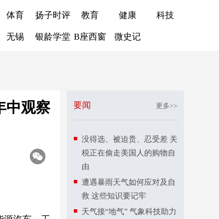
体育
扬子时评
教育
健康
科技
无锡
银龄学堂
B座西窗
微史记
年中观察
要闻
更多>>
没得选、被迫贵、忍受差 关
税正在偷走美国人的购物自
由
遭遇暴雨天气如何应对及自
救 这些知识要记牢
天气接“地气” 气象科技助力