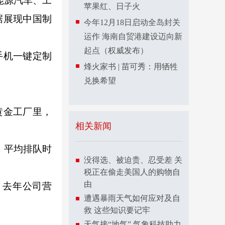
能源汽车、工
苹果红、日子火
数据展现中国制
今年12月18日启动全岛封关
运作 海南自贸港建设迈向新
起点（权威发布）
手机一键定制
烽火家书 | 苗可秀：用牺牲
兑换希望
黄金工厂里，
相关新闻
，平均排队时
没得选、被迫贵、忍受差 关
税正在偷走美国人的购物自
由
。去年公司营
遭遇暴雨天气如何应对及自
救 这些知识要记牢
天气接“地气” 气象科技助力