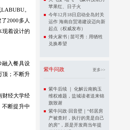
苹果红、日子火
ABUBU。
今年12月18日启动全岛封关
2000多人
运作 海南自贸港建设迈向新
起点（权威发布）
体现着设计的
烽火家书 | 苗可秀：用牺牲
兑换希望
妙融入餐具设
紫牛问政
更多>>
万顶；不断升
紫牛后续 ｜ 化解云南购玉
南财经大学经
维权难题，盐城读者送来锦
旗致谢
，不断提升中
紫牛问政·回音壁｜“邻居房
产被查封，执行的竟是自己
的房”，原是开发商当年提