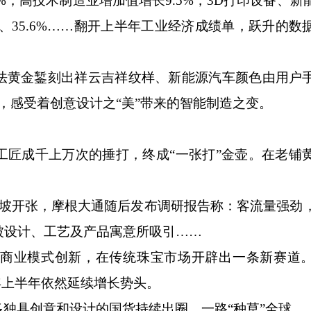
，高技术制造业增加值增长9.5%，3D打印设备、新
2%、35.6%……翻开上半年工业经济成绩单，跃升的
古法黄金錾刻出祥云吉祥纹样、新能源汽车颜色由用户
，感受着创意设计之“美”带来的智能制造之变。
成千上万次的捶打，终成“一张打”金壶。在老铺
。
开张，摩根大通随后发布调研报告称：客流量强劲
被设计、工艺及产品寓意所吸引……
商业模式创新，在传统珠宝市场开辟出一条新赛道
今年上半年依然延续增长势头。
具创意和设计的国货持续出圈，一路“种草”全球。