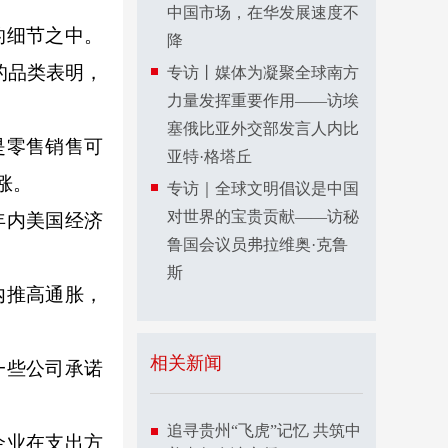
中国市场，在华发展速度不
的细节之中。
降
的品类表明，
专访丨媒体为凝聚全球南方
力量发挥重要作用——访埃
塞俄比亚外交部发言人内比
是零售销售可
亚特·格塔丘
涨。
专访｜全球文明倡议是中国
对世界的宝贵贡献——访秘
年内美国经济
鲁国会议员弗拉维奥·克鲁
斯
内推高通胀，
相关新闻
一些公司承诺
追寻贵州“飞虎”记忆 共筑中
企业在支出方