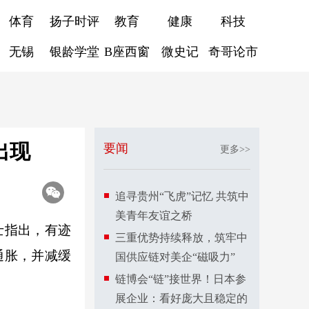
体育
扬子时评
教育
健康
科技
无锡
银龄学堂
B座西窗
微史记
奇哥论市
出现
要闻
更多>>
追寻贵州“飞虎”记忆 共筑中
美青年友谊之桥
士指出，有迹
三重优势持续释放，筑牢中
通胀，并减缓
国供应链对美企“磁吸力”
链博会“链”接世界！日本参
展企业：看好庞大且稳定的