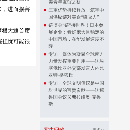
美青年友谊之桥
胀，进而损害
三重优势持续释放，筑牢中
国供应链对美企“磁吸力”
链博会“链”接世界！日本参
摩根大通首席
展企业：看好庞大且稳定的
中国市场，在华发展速度不
些担忧可能很
降
。
专访丨媒体为凝聚全球南方
力量发挥重要作用——访埃
塞俄比亚外交部发言人内比
亚特·格塔丘
专访｜全球文明倡议是中国
对世界的宝贵贡献——访秘
鲁国会议员弗拉维奥·克鲁
斯
紫牛问政