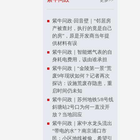
更多>>
紫牛问政·回音壁｜“邻居房
产被查封，执行的竟是自己
的房”，原是开发商当年提
供材料有误
紫牛问政｜智能燃气表的自
身耗电费用，该由谁承担
紫牛问政｜“金陵第一景”荒
废9年现状如何？记者再次
探访：设施荒废存隐患，重
启时间仍未知
紫牛问政｜苏州地铁5/8号线
斜塘站2号口为何一直没开
放？当地回应
紫牛问政｜家中水龙头流出
“带电的水”？南京浦口市
民：小区地线被偷，希望引