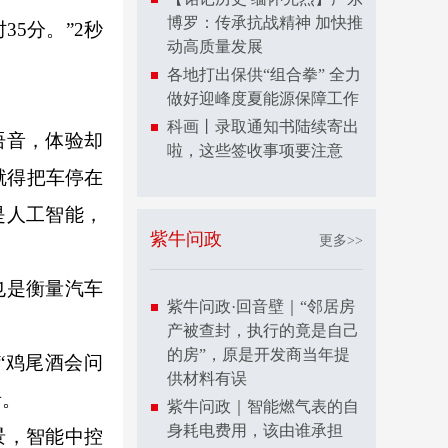
博罗：传承抗战精神 加快推
5分。”2秒
动高质量发展
各地打出保供“组合拳” 全力
做好迎峰度夏能源保障工作
科画丨录取通知书陆续寄出
语音，体验却
啦，这些签收事项要注意
就得把车停在
是人工智能，
紫牛问政
更多>>
也是衡量汽车
紫牛问政·回音壁｜“邻居房
产被查封，执行的竟是自己
的房”，原是开发商当年提
“鸡尾酒会问
供材料有误
音。
紫牛问政｜智能燃气表的自
身耗电费用，该由谁承担
景，智能中控