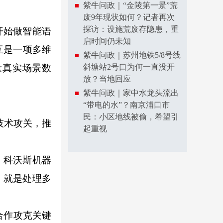
紫牛问政｜“金陵第一景”荒
废9年现状如何？记者再次
探访：设施荒废存隐患，重
开始做智能语
启时间仍未知
互是一项多维
紫牛问政｜苏州地铁5/8号线
量真实场景数
斜塘站2号口为何一直没开
放？当地回应
紫牛问政｜家中水龙头流出
“带电的水”？南京浦口市
民：小区地线被偷，希望引
技术攻关，推
起重视
，科沃斯机器
，就是处理多
合作攻克关键