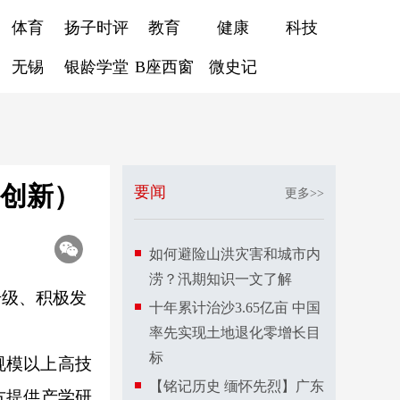
体育
扬子时评
教育
健康
科技
无锡
银龄学堂
B座西窗
微史记
看创新）
要闻
更多>>
如何避险山洪灾害和城市内
涝？汛期知识一文了解
升级、积极发
十年累计治沙3.65亿亩 中国
率先实现土地退化零增长目
标
规模以上高技
【铭记历史 缅怀先烈】广东
方提供产学研