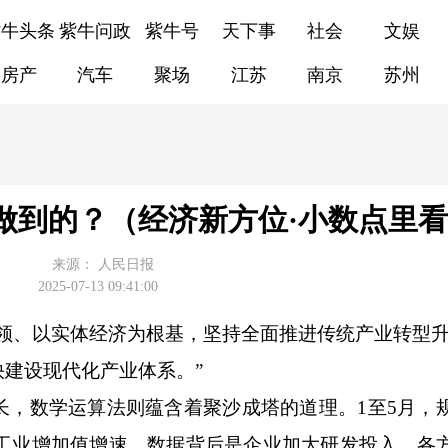
紫牛头条
紫牛问政
紫牛号
天下事
社会
文娱
房产
汽车
聚场
江苏
南京
苏州
做到的？（经济新方位·小数点里
来源：
人民日报
2025-07-13 09:41:00
引领、以实体经济为根基，坚持全面推进传统产业转型
建设现代化产业体系。”
数学运算法则蕴含着聚沙成塔的道理。1至5月，
上工业增加值增速。数据背后是企业加大研发投入，各