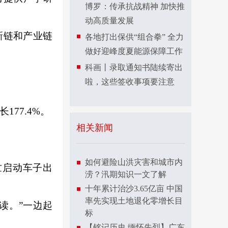
博罗：传承抗战精神 加快推
动高质量发展
新链和产业链
各地打出保供“组合拳” 全力
做好迎峰度夏能源保障工作
科画丨录取通知书陆续寄出
啦，这些签收事项要注意
77.4%。
相关新闻
如何避险山洪灾害和城市内
启动车子出
涝？汛期知识一文了解
十年累计治沙3.65亿亩 中国
率先实现土地退化零增长目
读。”一边起
标
【铭记历史 缅怀先烈】广东