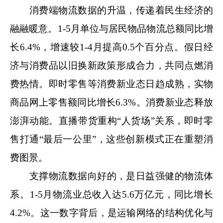
消费端物流数据的升温，传递着民生经济的
融融暖意。
1-5
月单位与居民物品物流总额同比增
长
6.4%
，增速较
1-4
月提高
0.5
个百分点
。假日经
济与消费品以旧换新政策形成合力，共同点燃消
费热情。即时零售等消费新业态日趋成熟，实物
商品网上零售额同比增长
6.3%
。消费新业态释放
澎湃动能。直播带货重构
“
人货场
”
关系，即时零
售打通
“
最后一公里
”
，这些创新模式正在重塑消
费图景。
支撑物流数据向好的，是日益强健的物流体
系。
1-5
月物流业总收入达
5.6
万亿元，同比增长
4.2%
。这一数字背后，是运输网络的结构优化与