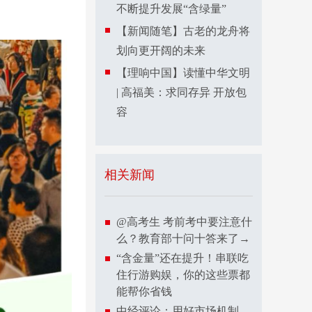
不断提升发展“含绿量”
【新闻随笔】古老的龙舟将
划向更开阔的未来
【理响中国】读懂中华文明
| 高福美：求同存异 开放包
容
相关新闻
@高考生 考前考中要注意什
么？教育部十问十答来了→
“含金量”还在提升！串联吃
住行游购娱，你的这些票都
能帮你省钱
中经评论：用好市场机制，