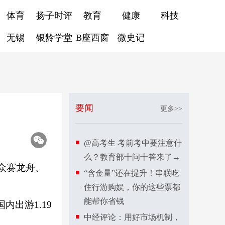
体育
扬子时评
教育
健康
科技
无锡
银龄学堂
B座西窗
微史记
要闻
更多>>
@高考生 考前考中要注意什
么？教育部十问十答来了→
众赛龙舟、
“含金量”还在提升！串联吃
住行游购娱，你的这些票都
能帮你省钱
出游1.19
中经评论：用好市场机制，