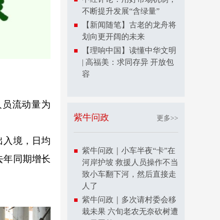
不断提升发展“含绿量”
【新闻随笔】古老的龙舟将
划向更开阔的未来
【理响中国】读懂中华文明
| 高福美：求同存异 开放包
容
人员流动量为
紫牛问政
更多>>
出入境，日均
紫牛问政｜小车半夜“卡”在
较去年同期增长
河岸护坡 救援人员操作不当
致小车翻下河，然后直接走
人了
紫牛问政｜多次请村委会移
栽未果 六旬老农无奈砍树遭