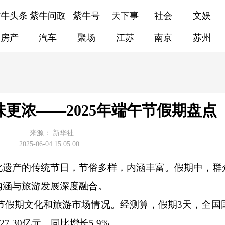
紫牛头条
紫牛问政
紫牛号
天下事
社会
文娱
房产
汽车
聚场
江苏
南京
苏州
味更浓——2025年端午节假期盘点
来源：
新华社
2025-06-04 15:05:00
化遗产的传统节日，节俗多样，内涵丰富。假期中，群
内涵与旅游发展深度融合。
假期文化和旅游市场情况。经测算，假期3天，全国国内
7.30亿元，同比增长5.9%。