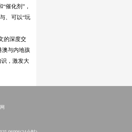
“催化剂”，
与、可以“玩
文的深度交
港澳与内地孩
知识，激发大
网
96096(24小时)