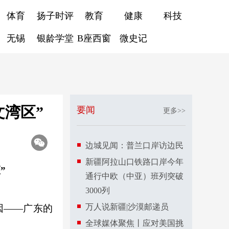
体育
扬子时评
教育
健康
科技
无锡
银龄学堂
B座西窗
微史记
湾区”
要闻
更多>>
边城见闻：普兰口岸访边民
新疆阿拉山口铁路口岸今年
”
通行中欧（中亚）班列突破
3000列
万人说新疆|沙漠邮递员
因——广东的
全球媒体聚焦丨应对美国挑