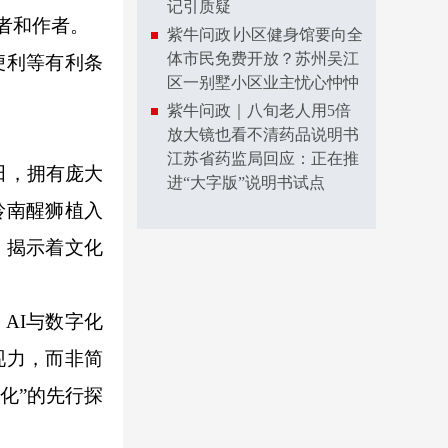
记引质疑
者和作者。
紫牛问政∣小区健身馆要向全
体市民免费开放？苏州吴江
便利等有利条
区一别墅小区业主忧心忡忡
紫牛问政｜八旬老人用5倍
放大镜也看不清药品说明书
江苏省药监局回应：正在推
田，拥有庞大
进“大字版”说明书试点
岭南醒狮植入
，揭示着文化
AI与数字化
现力，而非简
化”的先行探