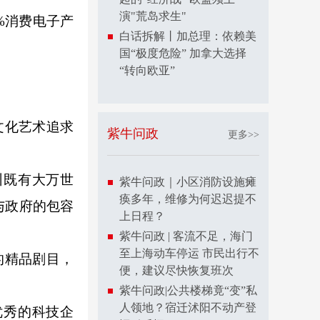
演"荒岛求生"
%消费电子产
白话拆解丨加总理：依赖美
国“极度危险” 加拿大选择
“转向欧亚”
文化艺术追求
紫牛问政
更多>>
既有大万世
紫牛问政｜小区消防设施瘫
痪多年，维修为何迟迟提不
与政府的包容
上日程？
紫牛问政 | 客流不足，海门
至上海动车停运 市民出行不
的精品剧目，
便，建议尽快恢复班次
紫牛问政|公共楼梯竟“变”私
人领地？宿迁沭阳不动产登
优秀的科技企