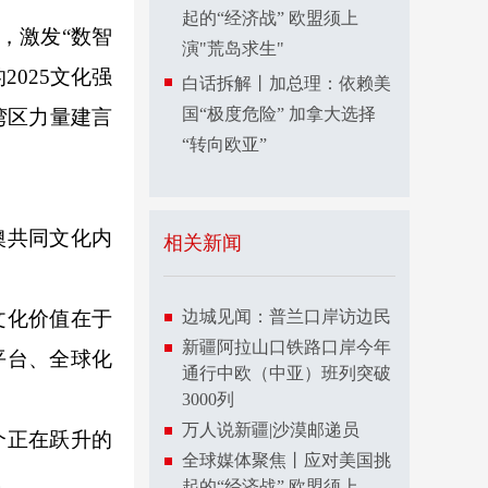
起的“经济战” 欧盟须上
，激发“数智
演"荒岛求生"
025文化强
白话拆解丨加总理：依赖美
国“极度危险” 加拿大选择
湾区力量建言
“转向欧亚”
澳共同文化内
相关新闻
文化价值在于
边城见闻：普兰口岸访边民
新疆阿拉山口铁路口岸今年
平台、全球化
通行中欧（中亚）班列突破
3000列
万人说新疆|沙漠邮递员
个正在跃升的
全球媒体聚焦丨应对美国挑
。
起的“经济战” 欧盟须上