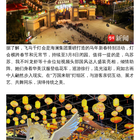
据了解，飞马千灯会是海澜集团重磅打造的马年新春特别活动，灯
会横跨春节和元宵节，持续至3月8日闭园。值得一提的是，乌苏
苏、我不叫龙虾等十余位短视频头部国风达人盛装亮相，倾情助
阵。她们身着华美汉服登临花车，巡游徐行，流光溢彩，宛如古画
中人翩然步入现实。在“万国来朝”灯组区，与游客亲切互动、展才
艺、共舞同乐，演绎传统之美。