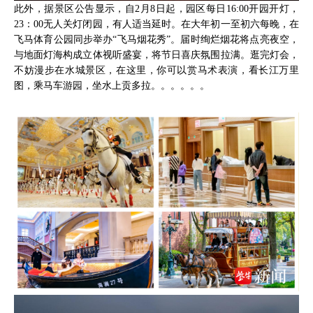
此外，据景区公告显示，自2月8日起，园区每日16:00开园开灯，
23：00无人关灯闭园，有人适当延时。在大年初一至初六每晚，在
飞马体育公园同步举办“飞马烟花秀”。届时绚烂烟花将点亮夜空，
与地面灯海构成立体视听盛宴，将节日喜庆氛围拉满。逛完灯会，
不妨漫步在水城景区，在这里，你可以赏马术表演，看长江万里
图，乘马车游园，坐水上贡多拉。。。。。。