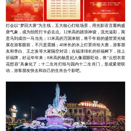
灯会以“梦回大唐”为主线，五大核心灯组场景，用光影语言重构盛
唐气象，成为拍照打卡必去点。12米高的踏浪神骏，流光溢彩，寓
意马到成功一马当先；11米高的万国来朝，将千年前的盛世荣光铺
展在游客眼前，不只是震撼；40米长的水上灯景诗绘大唐，游客朋
友和李白、王之涣等大家隔空对话；在福泽绵长的祈福树下，挂上
祈福牌，好运年年来；8米高的杨贵妃人像眉眼眨动，将“云想衣裳
花想容”具象化了；十二生肖灯组与园内十二生肖门，形成紧密联
动，游客朋友快去和自己的生肖合个影吧。