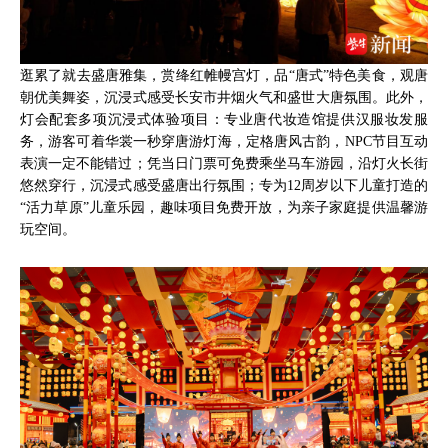
逛累了就去盛唐雅集，赏绛红帷幔宫灯，品“唐式”特色美食，观唐
朝优美舞姿，沉浸式感受长安市井烟火气和盛世大唐氛围。此外，
灯会配套多项沉浸式体验项目：专业唐代妆造馆提供汉服妆发服
务，游客可着华裳一秒穿唐游灯海，定格唐风古韵，NPC节目互动
表演一定不能错过；凭当日门票可免费乘坐马车游园，沿灯火长街
悠然穿行，沉浸式感受盛唐出行氛围；专为12周岁以下儿童打造的
“活力草原”儿童乐园，趣味项目免费开放，为亲子家庭提供温馨游
玩空间。