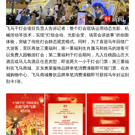
飞马千灯会项目负责人告诉记者：整个灯会现场运用动态光影、机
械传动等技术，实现“灯组会动、光影会变、场景会讲故事”的创新
体验，突破了传统灯会静态观赏模式。同时，为了喜迎马年回馈广
大游客，景区再放三重福利，第一重福利生肖属马和姓马的游客可
以免费入园畅游灯会；第二重福利千灯会期间，凡入住桃园山庄大
酒店或马儿岛酒店任意房型，即送两大一小千灯会门票；第三重福
利在飞马商城、京东奥莱服饰品牌单笔消费满额即可领门票，在水
城购物中心、飞马商城餐饮品牌单笔消费满额即可获得马年好运刮
刮卡1张。