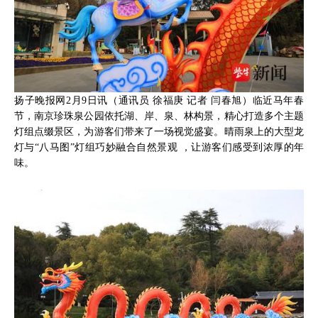
扬子晚报网2月9日讯（通讯员 徐福庚 记者 闫春旭）临近马年春
节，南京珍珠泉公园依托湖、岸、泉、林构景，精心打造多个主题
灯组点缀景区，为游客们带来了一场视觉盛宴。晴雨泉上的大型龙
灯与“八马图”灯组巧妙融合自然景观 ，让游客们感受到浓厚的年
味。